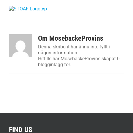
Fortsätt
till
innehållet
Om
MosebackeProvins
Denna skribent har ännu inte fyllt i
någon information.
Hittills har MosebackeProvins skapat 0
blogginlägg för.
FIND US